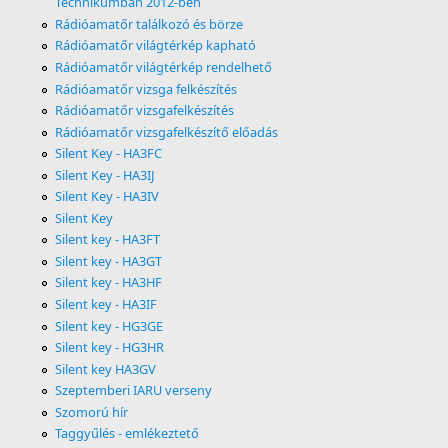
Technikumban 2012-ben
Rádióamatőr találkozó és börze
Rádióamatőr világtérkép kapható
Rádióamatőr világtérkép rendelhető
Rádióamatőr vizsga felkészítés
Rádióamatőr vizsgafelkészítés
Rádióamatőr vizsgafelkészítő előadás
Silent Key - HA3FC
Silent Key - HA3IJ
Silent Key - HA3IV
Silent Key
Silent key - HA3FT
Silent key - HA3GT
Silent key - HA3HF
Silent key - HA3IF
Silent key - HG3GE
Silent key - HG3HR
Silent key HA3GV
Szeptemberi IARU verseny
Szomorú hír
Taggyűlés - emlékeztető