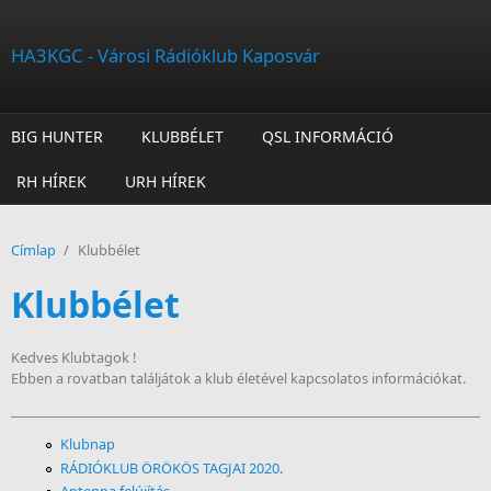
Ugrás a tartalomra
HA3KGC - Városi Rádióklub Kaposvár
BIG HUNTER
KLUBBÉLET
QSL INFORMÁCIÓ
RH HÍREK
URH HÍREK
Címlap
/
Klubbélet
Klubbélet
Kedves Klubtagok !
Ebben a rovatban találjátok a klub életével kapcsolatos információkat.
Klubnap
RÁDIÓKLUB ÖRÖKÖS TAGJAI 2020.