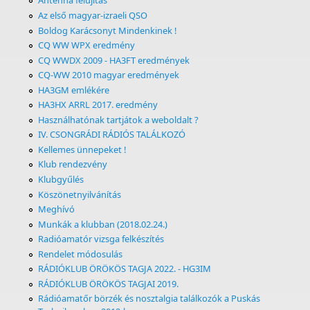
Antenna felújítás
Az első magyar-izraeli QSO
Boldog Karácsonyt Mindenkinek !
CQ WW WPX eredmény
CQ WWDX 2009 - HA3FT eredmények
CQ-WW 2010 magyar eredmények
HA3GM emlékére
HA3HX ARRL 2017. eredmény
Használhatónak tartjátok a weboldalt ?
IV. CSONGRÁDI RÁDIÓS TALÁLKOZÓ
Kellemes ünnepeket !
Klub rendezvény
Klubgyűlés
Köszönetnyilvánítás
Meghívó
Munkák a klubban (2018.02.24.)
Radióamatór vizsga felkészítés
Rendelet módosulás
RÁDIÓKLUB ÖRÖKÖS TAGJA 2022. - HG3IM
RÁDIÓKLUB ÖRÖKÖS TAGJAI 2019.
Rádióamatőr börzék és nosztalgia találkozók a Puskás