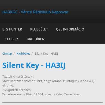
Ugrás a tartalomra
HA3KGC - Városi Rádióklub Kaposvár
BIG HUNTER
KLUBBÉLET
QSL INFORMÁCIÓ
RH HÍREK
URH HÍREK
Címlap
/
Klubbélet
/
Silent Key - HA3IJ
Silent Key - HA3IJ
Tisztelt Amatőrtársak !
Most kaptam a szomorú hírt, hogy korábbi klubtagunk Jenő HA3IJ
elhunyt.
Nyugodjék békében!
Temetése június 28-án 12:30-kor lesz a Keleti Temetőben.