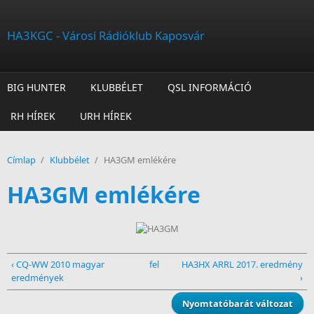
Ugrás a tartalomra
HA3KGC - Városi Rádióklub Kaposvár
BIG HUNTER
KLUBBÉLET
QSL INFORMÁCIÓ
RH HÍREK
URH HÍREK
Címlap
/
Klubbélet
/
HA3GM emlékére
HA3GM emlékére
‹ CQ-WW 2010 magyar
fel
HA3HX ARRL 2017. eredmény
eredmények
›
Nyomtatóbarát változat