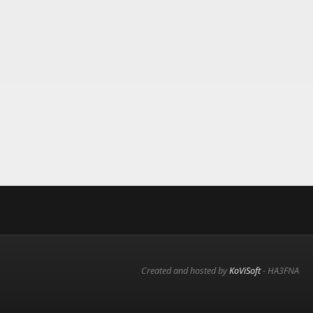
Created and hosted by
KoViSoft
- HA3FNA