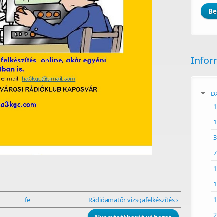
Infor
DX
1
1
3
7
1
1
1
fel
Rádióamatőr vizsgafelkészítés ›
2