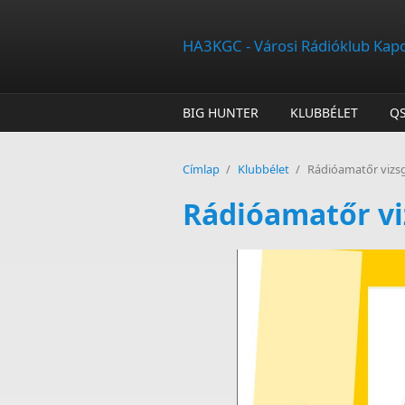
Ugrás a tartalomra
HA3KGC - Városi Rádióklub Kap
BIG HUNTER
KLUBBÉLET
Q
Címlap
/
Klubbélet
/
Rádióamatőr vizsg
Rádióamatőr vi