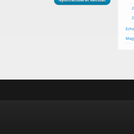
Nyomtatóbarát változat
2
2
Echo
Magy