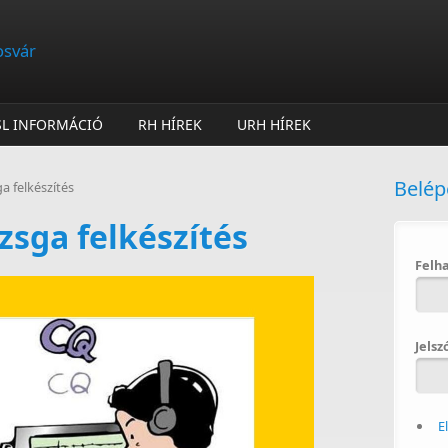
osvár
SL INFORMÁCIÓ
RH HÍREK
URH HÍREK
Belép
a felkészítés
zsga felkészítés
Felh
Jelsz
E