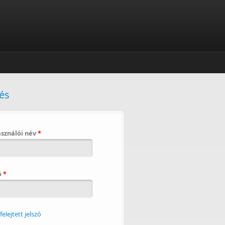
és
asználói név
*
ó
*
lfelejtett jelszó