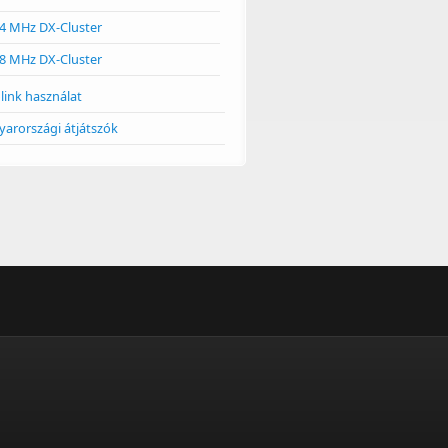
4 MHz DX-Cluster
8 MHz DX-Cluster
link használat
arországi átjátszók