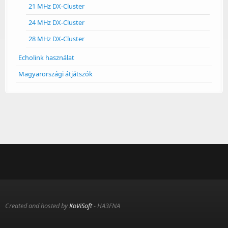
21 MHz DX-Cluster
24 MHz DX-Cluster
28 MHz DX-Cluster
Echolink használat
Magyarországi átjátszók
Created and hosted by
KoViSoft
- HA3FNA