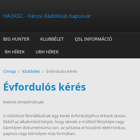
Ugrás a tartalomra
HA3KGC - Városi Rádióklub Kaposvár
BIG HUNTER
KLUBBÉLET
QSL INFORMÁCIÓ
RH HÍREK
URH HÍREK
Címlap
/
Klubbélet
/
Évfordulós kérés
Évfordulós kérés
Kedves Amatőrtársak!
A rádióklub fennállásának egy kerek évfordulójához érkezik lassan.
Ebből az alkalomból kérjük, hogy akinek a múltból fényképe vagy
bármilyen dokumentuma van, az juttassa el hozzánk elektronikus,
papíros vagy bármilyen más formában.