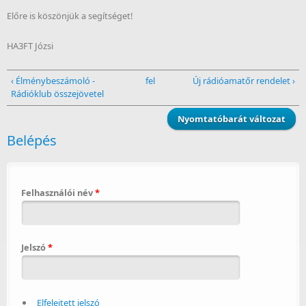
Előre is köszönjük a segítséget!
HA3FT Józsi
‹ Élménybeszámoló -
fel
Új rádióamatőr rendelet ›
Rádióklub összejövetel
Nyomtatóbarát változat
Belépés
Felhasználói név
*
Jelszó
*
Elfelejtett jelszó