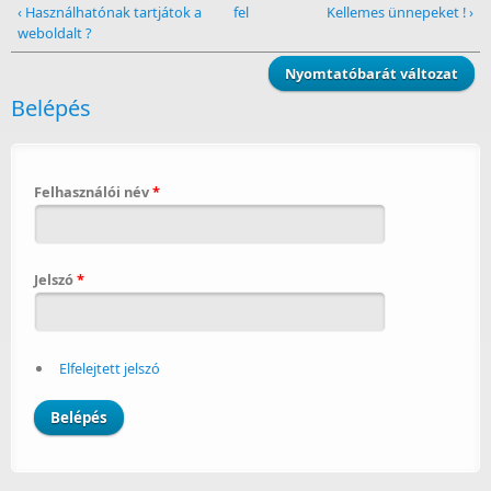
‹ Használhatónak tartjátok a
fel
Kellemes ünnepeket ! ›
weboldalt ?
Nyomtatóbarát változat
Belépés
Felhasználói név
*
Jelszó
*
Elfelejtett jelszó