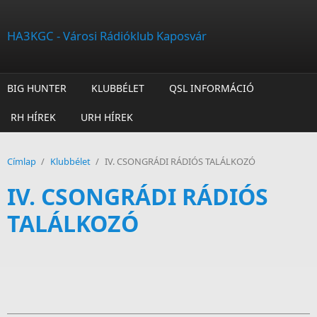
Ugrás a tartalomra
HA3KGC - Városi Rádióklub Kaposvár
BIG HUNTER
KLUBBÉLET
QSL INFORMÁCIÓ
RH HÍREK
URH HÍREK
Címlap
/
Klubbélet
/
IV. CSONGRÁDI RÁDIÓS TALÁLKOZÓ
IV. CSONGRÁDI RÁDIÓS
TALÁLKOZÓ