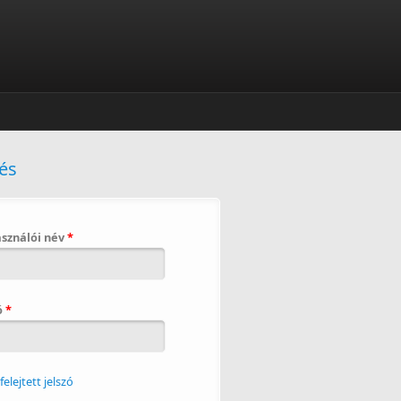
és
asználói név
*
ó
*
lfelejtett jelszó