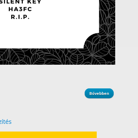
Bővebben
about Silent K
zítés