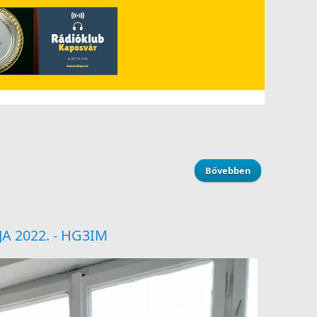
Bővebben
about Radióama
 2022. - HG3IM