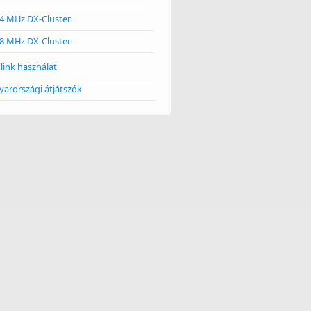
4 MHz DX-Cluster
8 MHz DX-Cluster
link használat
arországi átjátszók