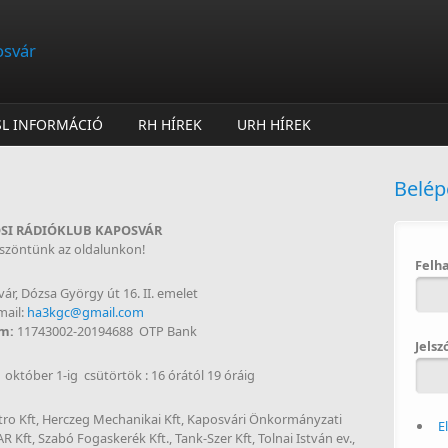
osvár
SL INFORMÁCIÓ
RH HÍREK
URH HÍREK
Belép
SI RÁDIÓKLUB KAPOSVÁR
szöntünk az oldalunkon!
Felh
ár, Dózsa György út 16. II. emelet
mail:
ha3kgc@gmail.com
ám:
11743002-20194688 OTP Bank
Jelsz
 október 1-ig csütörtök : 16 órától 19 óráig
ro Kft, Herczeg Mechanikai Kft, Kaposvári Önkormányzati
E
Kft, Szabó Fogaskerék Kft., Tank-Szer Kft, Tolnai István ev.,