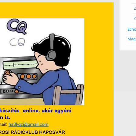
2
2
Echo
Magy