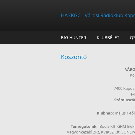
Ugrás a tartalomra
HA3KGC - Városi Rádióklub Kap
BIG HUNTER
KLUBBÉLET
Q
Köszöntő
VÁRO
Kö
7400 Kaposv
e-
Számlasz
Klubnap:
május 1-től
Támogatóink:
Bódis Kft, GHM Elekt
Vagyonkezelő ZRt, KVIKSZ Kft, SONEPAR 