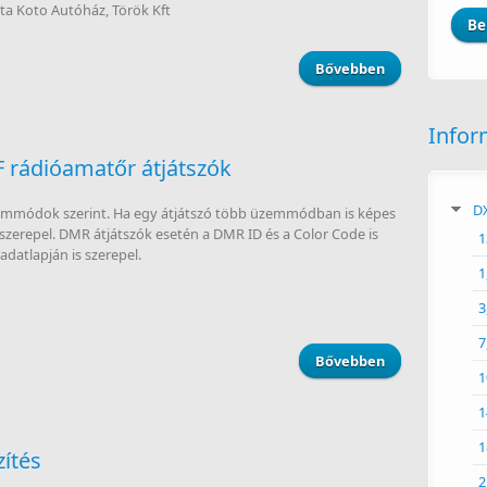
ta Koto Autóház, Török Kft
Bővebben
about Köszönt
Infor
 rádióamatőr átjátszók
DX
 üzemmódok szerint. Ha egy átjátszó több üzemmódban is képes
erepel. DMR átjátszók esetén a DMR ID és a Color Code is
1
 adatlapján is szerepel.
1
3
7
Bővebben
about Magyaro
1
1
1
zítés
2