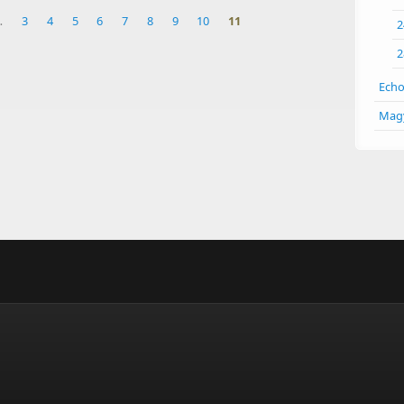
…
3
4
5
6
7
8
9
10
11
2
2
Echo
Magy