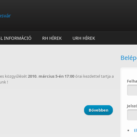
osvár
SL INFORMÁCIÓ
RH HÍREK
URH HÍREK
Belép
des közgyűlését
2010. március 5-én 17:00
órai kezdettel tartja a
Felh
unk !
Jelsz
Bővebben
about Klub kö
E