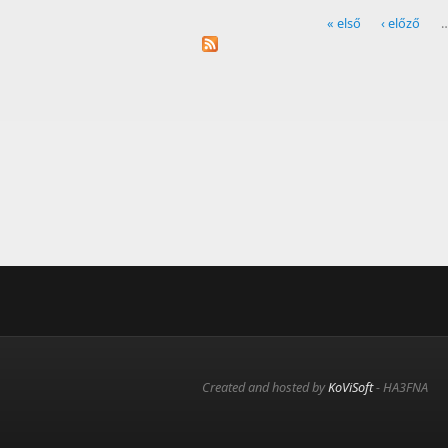
« első
‹ előző
Oldalak
Created and hosted by
KoViSoft
- HA3FNA