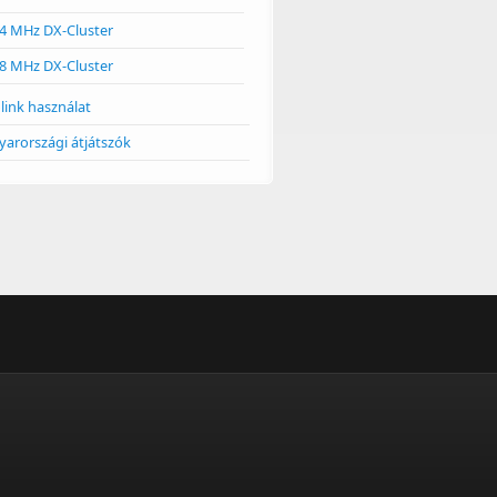
4 MHz DX-Cluster
8 MHz DX-Cluster
link használat
arországi átjátszók