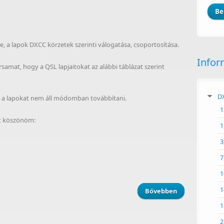
e, a lapok DXCC körzetek szerinti válogatása, csoportosítása.
Infor
amat, hogy a QSL lapjaitokat az alábbi táblázat szerint
DX
n a lapokat nem áll módomban továbbítani.
1
t köszönöm:
1
3
7
1
1
Bővebben
about QSL inf
1
2