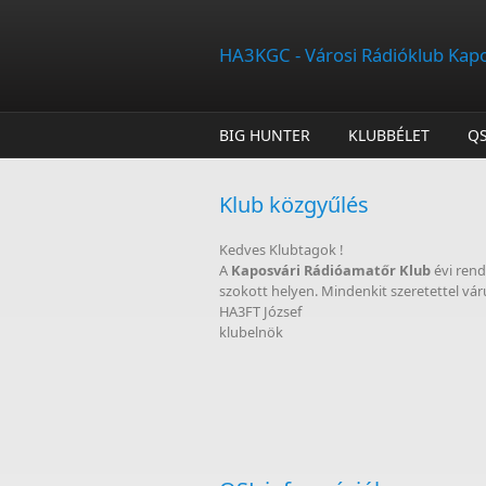
Ugrás a tartalomra
HA3KGC - Városi Rádióklub Kap
BIG HUNTER
KLUBBÉLET
Q
Klub közgyűlés
Kedves Klubtagok !
A
Kaposvári Rádióamatőr Klub
évi ren
szokott helyen. Mindenkit szeretettel vár
HA3FT József
klubelnök