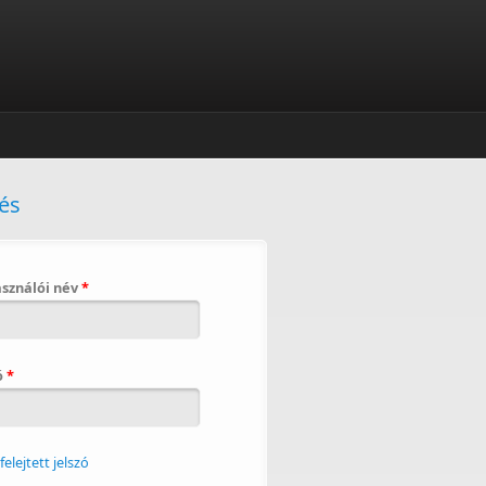
és
asználói név
*
ó
*
zgyűlés
lfelejtett jelszó