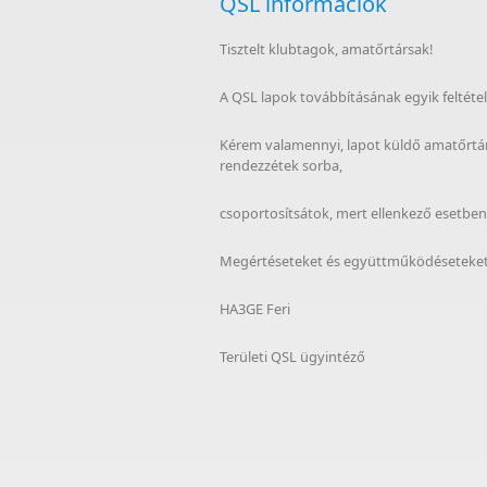
QSL információk
Tisztelt klubtagok, amatőrtársak!
A QSL lapok továbbításának egyik feltétel
Kérem valamennyi, lapot küldő amatőrtárs
rendezzétek sorba,
csoportosítsátok, mert ellenkező esetbe
Megértéseteket és együttműködéseteke
HA3GE Feri
Területi QSL ügyintéző