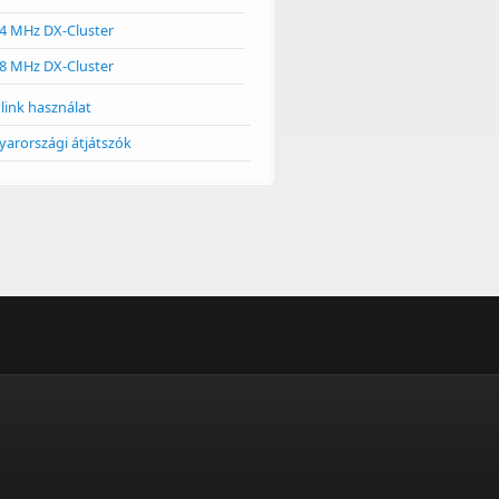
4 MHz DX-Cluster
8 MHz DX-Cluster
link használat
arországi átjátszók