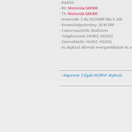
- Rádiók:
- RX:
Motorola GM300
- TX:
Motorola GM300
- Antennák: 2 db HG7WBR féle X-200
- Kimenőteljesítmény: 20 W ERP
- Csatornaszűrők: Multicom
- Tulajdonosok: HA3KZ, HG3GG
- Üzemeltetők: HA3KZ, HG3GG
- Az átjátszó állomás energiaellátását és a
‹ Kaposvár 2 (Igal) HG3RVF átjátszó