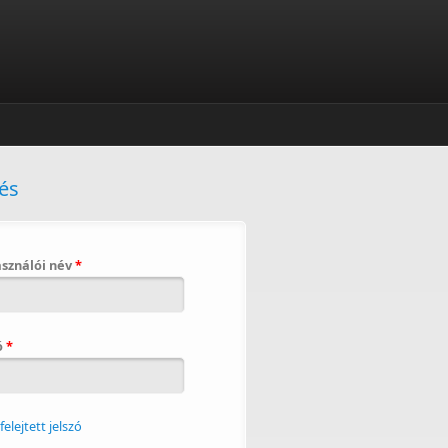
és
asználói név
*
ó
*
lfelejtett jelszó