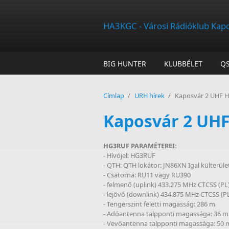
Ugrás a tartalomra
HA3KGC - Városi Rádióklub Kap
BIG HUNTER
KLUBBÉLET
Q
Címlap
/
URH hírek
/
Kaposvár 2 UHF HG
Kaposvár 2 UHF
HG3RUF PARAMÉTEREI:
- Hívójel: HG3RUF
- QTH: QTH lokátor: JN86XN Igal külterüle
- Csatorna: RU11 vagy RU390
- felmenő (uplink) 433.275 MHz CTCSS (PL)
- lejövő (downlink) 434.875 MHz CTCSS (PL
- Tengerszint feletti magasság: 286 m
- Adóantenna talpponti magassága: 36 m
- Vevőantenna talpponti magassága: 50 