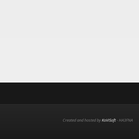
Created and hosted by
KoViSoft
- HA3FNA