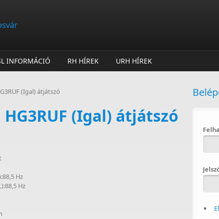
osvár
SL INFORMÁCIÓ
RH HÍREK
URH HÍREK
Belép
3RUF (Igal) átjátszó
 HG3RUF (Igal) átjátszó
Felh
t
Jelsz
:88,5 Hz
):88,5 Hz
E
m