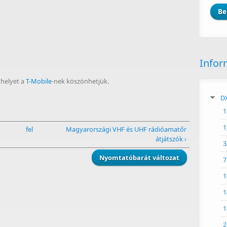
Infor
 helyet a
T-Mobile
-nek köszönhetjük.
DX
1
1
fel
Magyarországi VHF és UHF rádióamatőr
átjátszók ›
3
Nyomtatóbarát változat
7
1
1
1
2