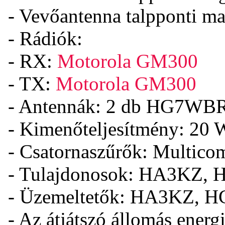
- Vevőantenna talpponti m
- Rádiók:
- RX:
Motorola GM300
- TX:
Motorola GM300
- Antennák: 2 db HG7WBR
- Kimenőteljesítmény: 20
- Csatornaszűrők: Multico
- Tulajdonosok: HA3KZ,
- Üzemeltetők: HA3KZ, 
- Az átjátszó állomás energi