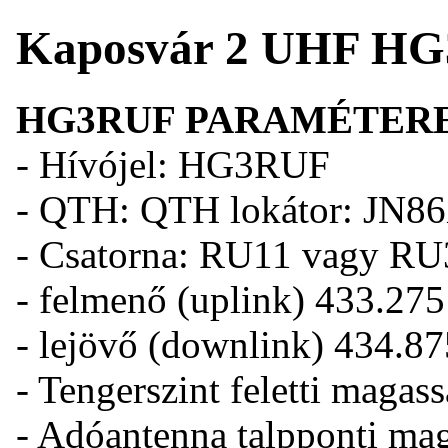
Kaposvár 2 UHF HG3
HG3RUF PARAMÉTERE
- Hívójel: HG3RUF
- QTH: QTH lokátor: JN86X
- Csatorna: RU11 vagy R
- felmenő (uplink) 433.2
- lejövő (downlink) 434.
- Tengerszint feletti magas
- Adóantenna talpponti ma