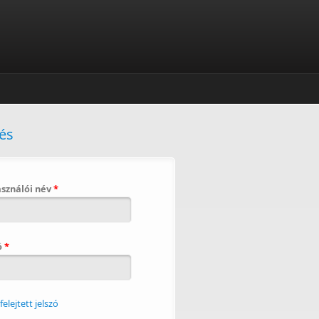
és
asználói név
*
ó
*
lfelejtett jelszó