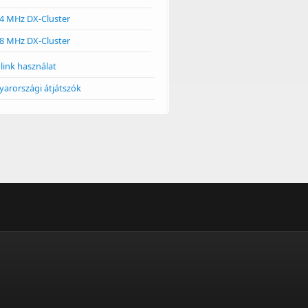
4 MHz DX-Cluster
8 MHz DX-Cluster
link használat
arországi átjátszók