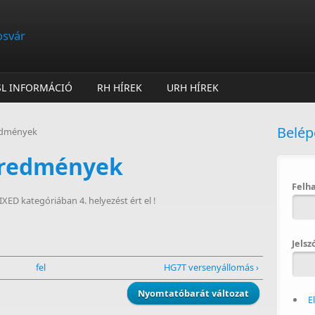
osvár
SL INFORMÁCIÓ
RH HÍREK
URH HÍREK
Belép
edmények
eredmények
Felh
D kategóriában 4. helyezést ért el !
Jelsz
fel
HG7T versenyállomás ›
Nyomtatóbarát változat
E