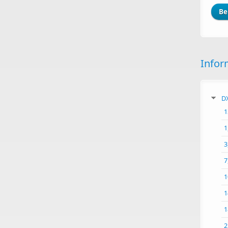
Infor
DX
1
1
3
7
1
1
1
2