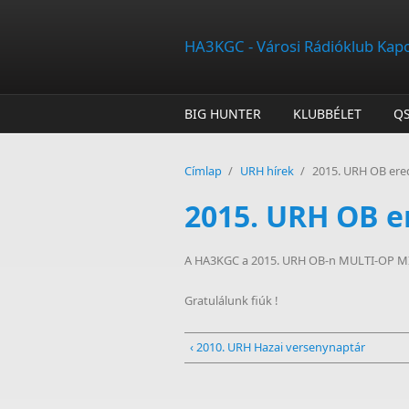
Ugrás a tartalomra
HA3KGC - Városi Rádióklub Kap
BIG HUNTER
KLUBBÉLET
Q
Címlap
/
URH hírek
/
2015. URH OB er
2015. URH OB 
A HA3KGC a 2015. URH OB-n MULTI-OP MIXE
Gratulálunk fiúk !
‹ 2010. URH Hazai versenynaptár