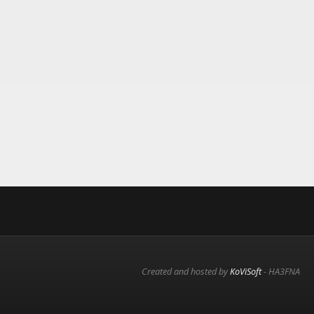
Created and hosted by
KoViSoft
- HA3FNA