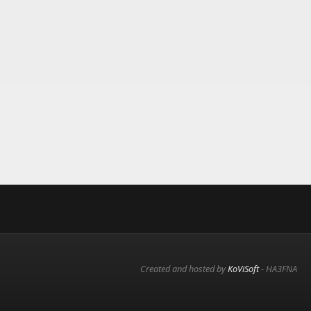
Created and hosted by
KoViSoft
- HA3FNA