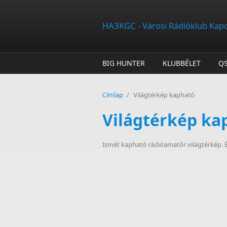
Ugrás a tartalomra
HA3KGC - Városi Rádióklub Kap
BIG HUNTER
KLUBBÉLET
Q
Címlap
/
Világtérkép kapható
Világtérkép ka
Ismét kapható rádióamatőr világtérkép. É