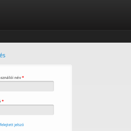
és
asználói név
*
ó
*
lfelejtett jelszó