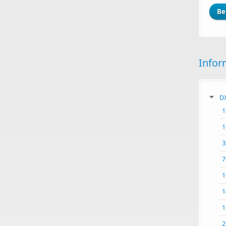
Infor
DX
1
1
3
7
1
1
1
2