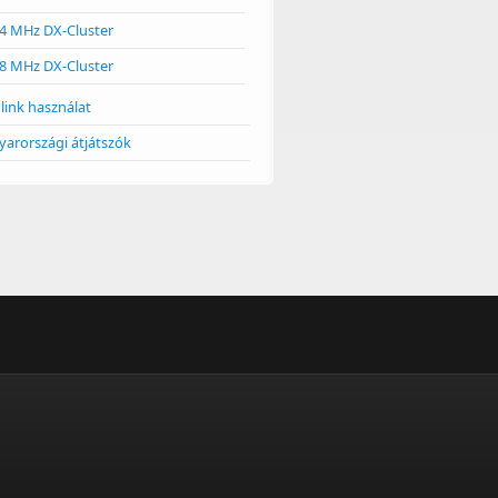
4 MHz DX-Cluster
8 MHz DX-Cluster
link használat
arországi átjátszók