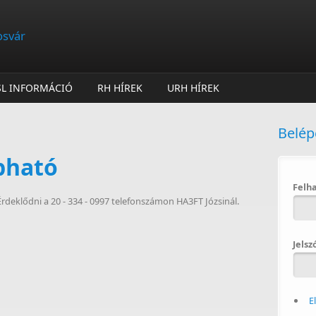
osvár
SL INFORMÁCIÓ
RH HÍREK
URH HÍREK
Belép
pható
Felh
rdeklődni a 20 - 334 - 0997 telefonszámon HA3FT Józsinál.
Jelsz
E