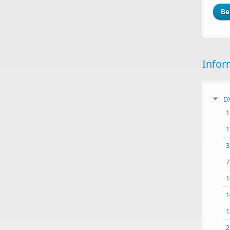
Infor
DX
1
1
3
7
1
1
1
2