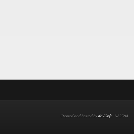
Created and hosted by
KoViSoft
- HA3FNA