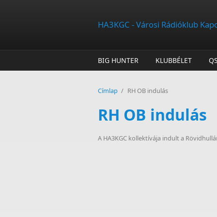
Ugrás a tartalomra
HA3KGC - Városi Rádióklub Kap
BIG HUNTER
KLUBBÉLET
Q
Címlap
/
RH OB indulás
RH OB indulás
A HA3KGC kollektívája indult a Rövidhu