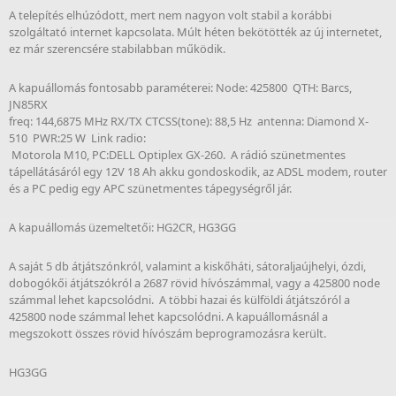
A telepítés elhúzódott, mert nem nagyon volt stabil a korábbi
szolgáltató internet kapcsolata. Múlt héten bekötötték az új internetet,
ez már szerencsére stabilabban működik.
A kapuállomás fontosabb paraméterei: Node: 425800 QTH: Barcs,
JN85RX
freq: 144,6875 MHz RX/TX CTCSS(tone): 88,5 Hz antenna: Diamond X-
510 PWR:25 W Link radio:
Motorola M10, PC:DELL Optiplex GX-260. A rádió szünetmentes
tápellátásáról egy 12V 18 Ah akku gondoskodik, az ADSL modem, router
és a PC pedig egy APC szünetmentes tápegységről jár.
A kapuállomás üzemeltetői: HG2CR, HG3GG
A saját 5 db átjátszónkról, valamint a kiskőháti, sátoraljaújhelyi, ózdi,
dobogókői átjátszókról a 2687 rövid hívószámmal, vagy a 425800 node
számmal lehet kapcsolódni. A többi hazai és külföldi átjátszóról a
425800 node számmal lehet kapcsolódni. A kapuállomásnál a
megszokott összes rövid hívószám beprogramozásra került.
HG3GG