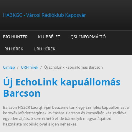
Ugrás a tartalomra
HA3KGC - Városi Rádióklub Kaposvár
BIG HUNTER
KLUBBÉLET
QSL INFORMÁCIÓ
RH HÍREK
URH HÍREK
Címlap
/
URH hírek
/
Új EchoLink kapuállomás Barcson
Új EchoLink kapuállomás
Barcson
Barcson HG2CR Laci qth-ján beüzemeltünk egy szimplex kapuállomást a
környék lefedettségének javítására. Barcson és környékén kézi rádióval
egyetlen átjátszó sem érhető el, de bármelyik magyar átjátszó
használata mobilrádióval is igen nehézkes.