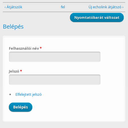
‹ Átjátszók
fel
Új echolink átjátszó ›
Nyomtatóbarát változat
Belépés
Felhasználói név
*
Jelszó
*
Elfelejtett jelszó