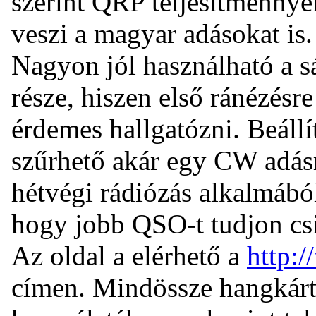
szerint QRP teljesítménnye
veszi a magyar adásokat is.
Nagyon jól használható a s
része, hiszen első ránézésre 
érdemes hallgatózni. Beállí
szűrhető akár egy CW adásr
hétvégi rádiózás alkalmából
hogy jobb QSO-t tudjon cs
Az oldal a elérhető a
http:/
címen. Mindössze hangkárty