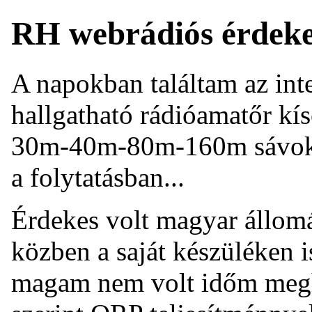
RH webrádiós érdeke
A napokban találtam az int
hallgatható rádióamatőr kís
30m-40m-80m-160m sávok
a folytatásban...
Érdekes volt magyar állomá
közben a saját készüléken i
magam nem volt időm megh