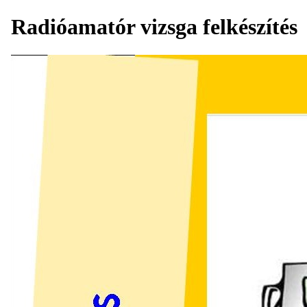
Radióamatór vizsga felkészítés